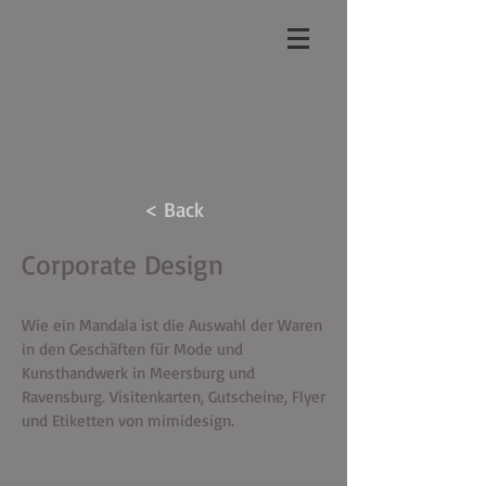
< Back
Corporate Design
Wie ein Mandala ist die Auswahl der Waren
in den Geschäften für Mode und
Kunsthandwerk in Meersburg und
Ravensburg. Visitenkarten, Gutscheine, Flyer
und Etiketten von mimidesign.