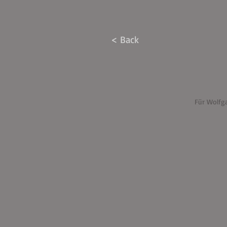
< Back
Für Wolfga